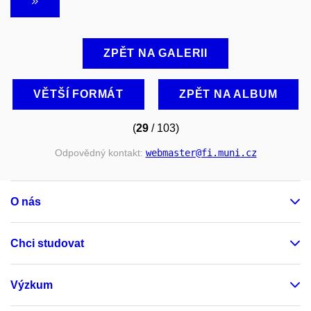
ZPĚT NA GALERII
VĚTŠÍ FORMÁT
ZPĚT NA ALBUM
(
29
/ 103)
Odpovědný kontakt:
webmaster
@fi
.muni
.cz
O nás
Chci studovat
Výzkum