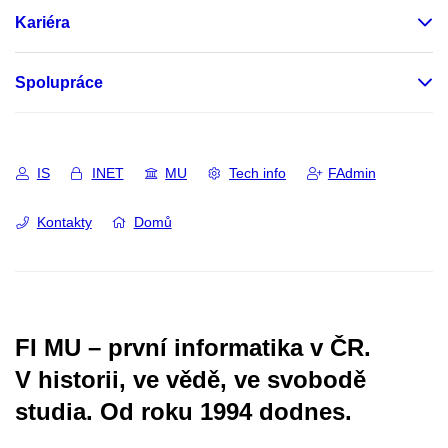
Kariéra
Spolupráce
IS
INET
MU
Tech info
FAdmin
Kontakty
Domů
FI MU – první informatika v ČR.
V historii, ve vědě, ve svobodě
studia.
Od roku 1994 dodnes.