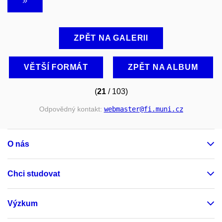
ZPĚT NA GALERII
VĚTŠÍ FORMÁT
ZPĚT NA ALBUM
(
21
/ 103)
Odpovědný kontakt:
webmaster
@fi
.muni
.cz
O nás
Chci studovat
Výzkum