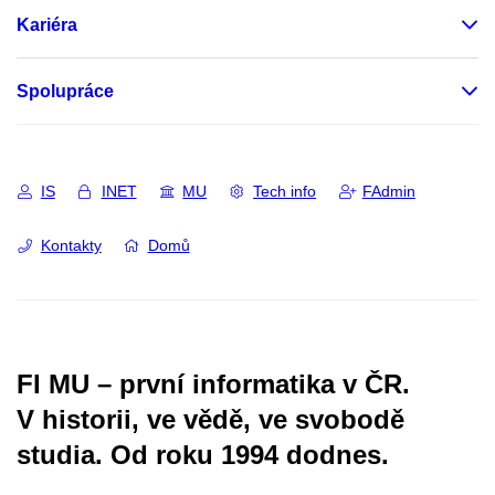
Kariéra
Spolupráce
IS
INET
MU
Tech info
FAdmin
Kontakty
Domů
FI MU – první informatika v ČR.
V historii, ve vědě, ve svobodě
studia.
Od roku 1994 dodnes.