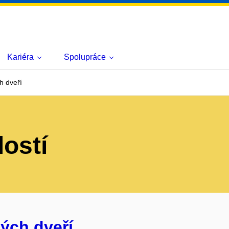
Kariéra
Spolupráce
h dveří
lostí
ých dveří