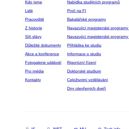
Kdo jsme
Nabídka studijních programů
Lidé
Proč na FI
Pracoviště
Bakalářské programy
Z historie
Navazující magisterské programy
Síň slávy
Navazující magisterské programy 
Důležité dokumenty
Přihláška ke studiu
Akce a konference
Informace o studiu
Fotogalerie událostí
Rigorózní řízení
Pro média
Doktorské studium
Kontakty
Celoživotní vzdělávání
Dny otevřených dveří