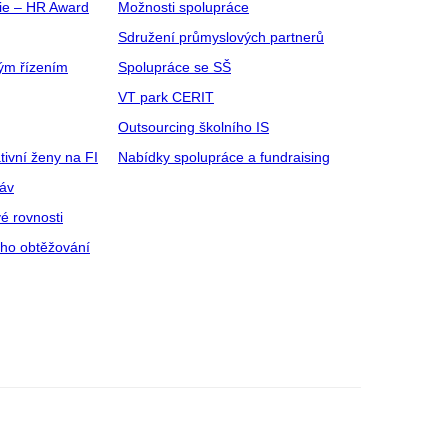
gie – HR Award
Možnosti spolupráce
Sdružení průmyslových partnerů
ým řízením
Spolupráce se SŠ
VT park CERIT
Outsourcing školního IS
tivní ženy na FI
Nabídky spolupráce a fundraising
ráv
é rovnosti
ího obtěžování