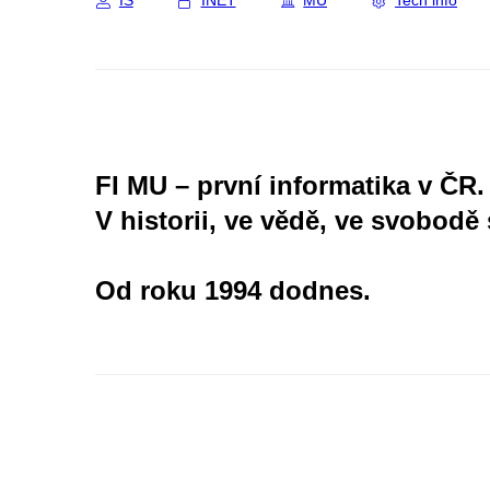
IS
INET
MU
Tech info
FI MU – první informatika v ČR.
V historii, ve vědě, ve svobodě 
Od roku 1994 dodnes.