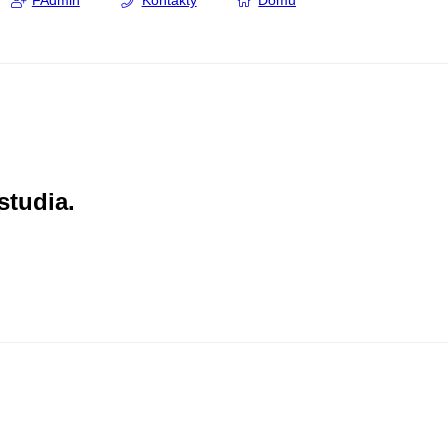
FAdmin
Kontakty
Domů
studia.