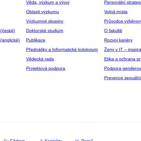
Věda, výzkum a vývoj
Personální strate
Oblasti výzkumu
Volná místa
Výzkumné skupiny
Průvodce výběrov
 (české)
Doktorské studium
O fakultě
(anglické)
Publikace
Rozvoj kariéry
Přednášky a Informatické kolokvium
Ženy v IT – inspira
Vědecká rada
Etika a ochrana p
Projektová podpora
Podpora genderov
Prevence sexuáln