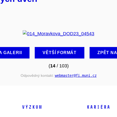
A GALERII
VĚTŠÍ FORMÁT
ZPĚT N
(
14
/ 103)
Odpovědný kontakt:
webmaster
@fi
.muni
.cz
VÝZKUM
KARIÉRA