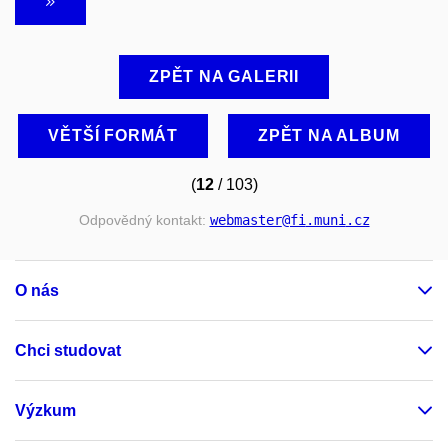
ZPĚT NA GALERII
VĚTŠÍ FORMÁT
ZPĚT NA ALBUM
(
12
/ 103)
Odpovědný kontakt:
webmaster
@fi
.muni
.cz
O nás
Chci studovat
Výzkum