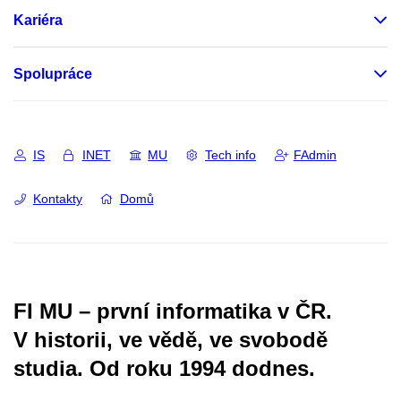
Kariéra
Spolupráce
IS
INET
MU
Tech info
FAdmin
Kontakty
Domů
FI MU – první informatika v ČR.
V historii, ve vědě, ve svobodě
studia.
Od roku 1994 dodnes.