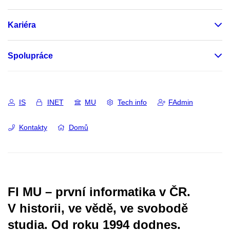
Kariéra
Spolupráce
IS
INET
MU
Tech info
FAdmin
Kontakty
Domů
FI MU – první informatika v ČR.
V historii, ve vědě, ve svobodě
studia.
Od roku 1994 dodnes.