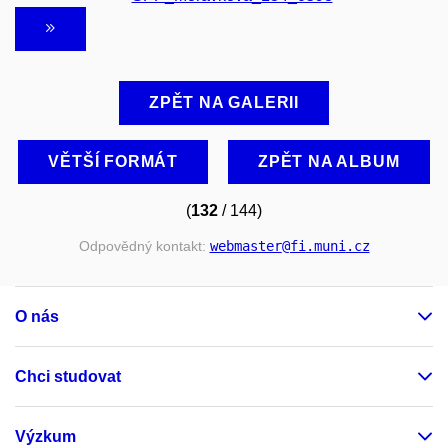
ZPĚT NA GALERII
VĚTŠÍ FORMÁT
ZPĚT NA ALBUM
(
132
/ 144)
Odpovědný kontakt:
webmaster
@fi
.muni
.cz
O nás
Chci studovat
Výzkum