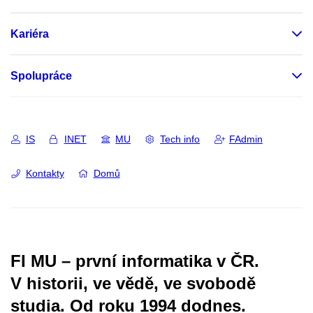
Kariéra
Spolupráce
IS
INET
MU
Tech info
FAdmin
Kontakty
Domů
FI MU – první informatika v ČR.
V historii, ve vědě, ve svobodě
studia.
Od roku 1994 dodnes.