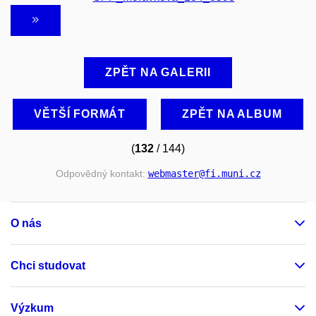
ZPĚT NA GALERII
VĚTŠÍ FORMÁT
ZPĚT NA ALBUM
(
132
/ 144)
Odpovědný kontakt:
webmaster
@fi
.muni
.cz
O nás
Chci studovat
Výzkum