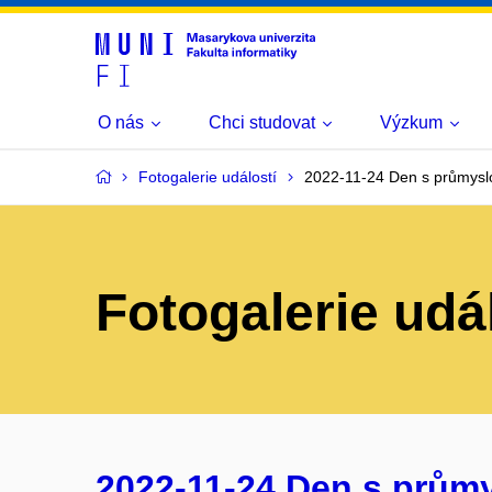
O nás
Chci studovat
Výzkum
Fotogalerie událostí
2022-11-24 Den s průmysl
Fotogalerie udá
2022-11-24 Den s prům