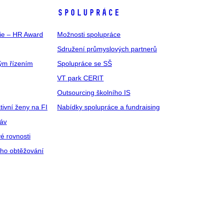
SPOLUPRÁCE
gie – HR Award
Možnosti spolupráce
Sdružení průmyslových partnerů
ým řízením
Spolupráce se SŠ
VT park CERIT
Outsourcing školního IS
tivní ženy na FI
Nabídky spolupráce a fundraising
ráv
é rovnosti
ího obtěžování