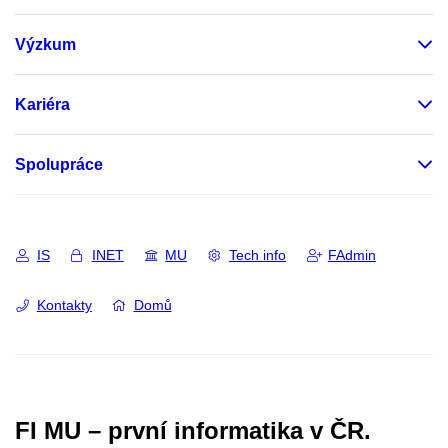
Výzkum
Kariéra
Spolupráce
IS
INET
MU
Tech info
FAdmin
Kontakty
Domů
FI MU – první informatika v ČR.