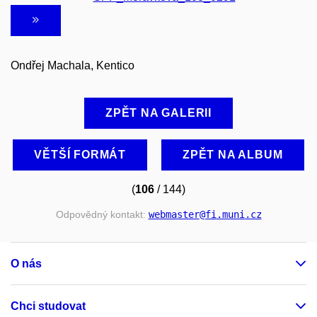
Ondřej Machala, Kentico
ZPĚT NA GALERII
VĚTŠÍ FORMÁT
ZPĚT NA ALBUM
(
106
/ 144)
Odpovědný kontakt:
webmaster
@fi
.muni
.cz
O nás
Chci studovat