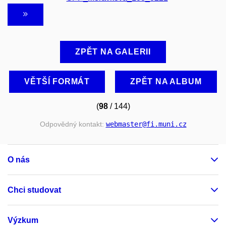
ZPĚT NA GALERII
VĚTŠÍ FORMÁT
ZPĚT NA ALBUM
(
98
/ 144)
Odpovědný kontakt:
webmaster
@fi
.muni
.cz
O nás
Chci studovat
Výzkum