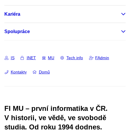
Kariéra
Spolupráce
IS
INET
MU
Tech info
FAdmin
Kontakty
Domů
FI MU – první informatika v ČR.
V historii, ve vědě, ve svobodě
studia.
Od roku 1994 dodnes.