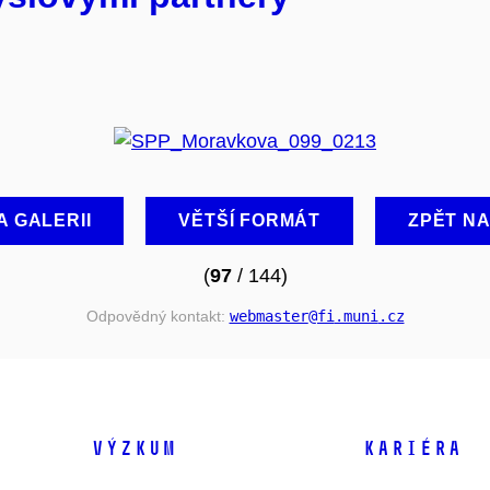
A GALERII
VĚTŠÍ FORMÁT
ZPĚT N
(
97
/ 144)
Odpovědný kontakt:
webmaster
@fi
.muni
.cz
VÝZKUM
KARIÉRA