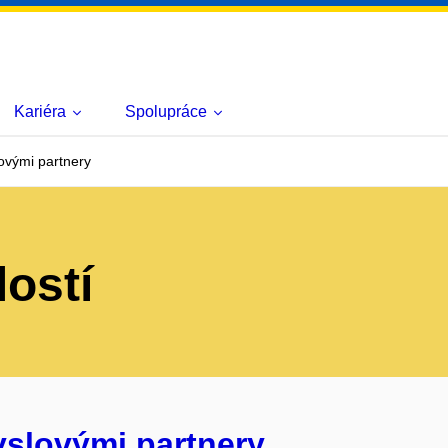
Kariéra
Spolupráce
ovými partnery
lostí
yslovými partnery