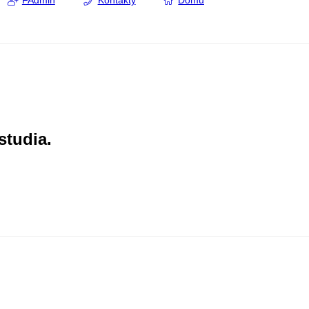
FAdmin
Kontakty
Domů
studia.