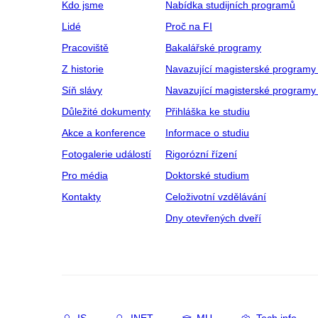
Kdo jsme
Nabídka studijních programů
Lidé
Proč na FI
Pracoviště
Bakalářské programy
Z historie
Navazující magisterské programy
Síň slávy
Navazující magisterské programy 
Důležité dokumenty
Přihláška ke studiu
Akce a konference
Informace o studiu
Fotogalerie událostí
Rigorózní řízení
Pro média
Doktorské studium
Kontakty
Celoživotní vzdělávání
Dny otevřených dveří