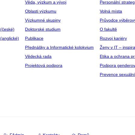
Věda, výzkum a vývoj
Personální strate
Oblasti výzkumu
Volná místa
Výzkumné skupiny
Průvodce výběrov
 (české)
Doktorské studium
O fakultě
(anglické)
Publikace
Rozvoj kariéry
Přednášky a Informatické kolokvium
Ženy v IT – inspira
Vědecká rada
Etika a ochrana p
Projektová podpora
Podpora genderov
Prevence sexuáln