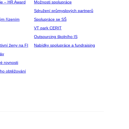
gie – HR Award
Možnosti spolupráce
Sdružení průmyslových partnerů
ým řízením
Spolupráce se SŠ
VT park CERIT
Outsourcing školního IS
tivní ženy na FI
Nabídky spolupráce a fundraising
ráv
é rovnosti
ího obtěžování