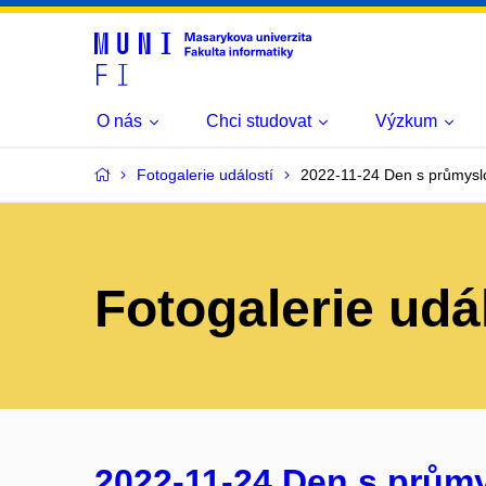
O nás
Chci studovat
Výzkum
Fotogalerie událostí
2022-11-24 Den s průmysl
Fotogalerie udá
2022-11-24 Den s prům