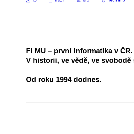
IS
INET
MU
Tech info
FI MU – první informatika v ČR.
V historii, ve vědě, ve svobodě 
Od roku 1994 dodnes.