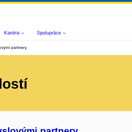
Kariéra
Spolupráce
ovými partnery
lostí
yslovými partnery