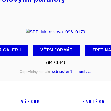
A GALERII
VĚTŠÍ FORMÁT
ZPĚT N
(
94
/ 144)
Odpovědný kontakt:
webmaster
@fi
.muni
.cz
VÝZKUM
KARIÉRA