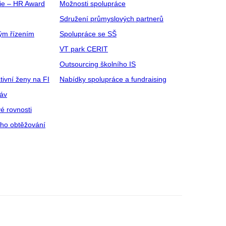
gie – HR Award
Možnosti spolupráce
Sdružení průmyslových partnerů
ým řízením
Spolupráce se SŠ
VT park CERIT
Outsourcing školního IS
tivní ženy na FI
Nabídky spolupráce a fundraising
ráv
é rovnosti
ího obtěžování