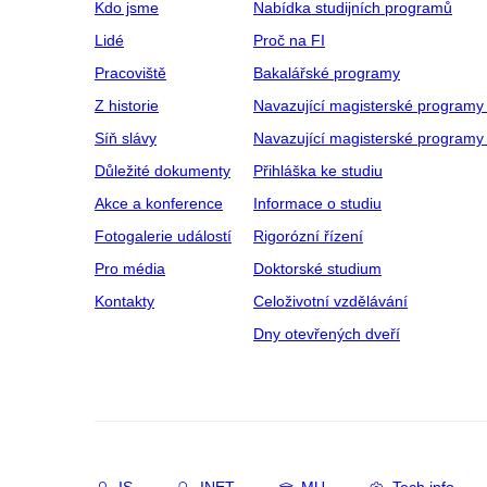
Kdo jsme
Nabídka studijních programů
Lidé
Proč na FI
Pracoviště
Bakalářské programy
Z historie
Navazující magisterské programy
Síň slávy
Navazující magisterské programy 
Důležité dokumenty
Přihláška ke studiu
Akce a konference
Informace o studiu
Fotogalerie událostí
Rigorózní řízení
Pro média
Doktorské studium
Kontakty
Celoživotní vzdělávání
Dny otevřených dveří