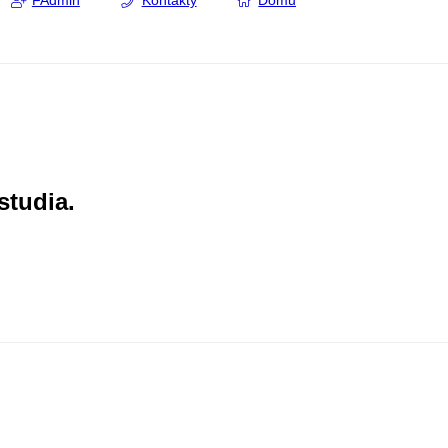
FAdmin
Kontakty
Domů
studia.