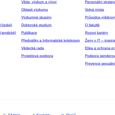
Věda, výzkum a vývoj
Personální strate
Oblasti výzkumu
Volná místa
Výzkumné skupiny
Průvodce výběrov
 (české)
Doktorské studium
O fakultě
(anglické)
Publikace
Rozvoj kariéry
Přednášky a Informatické kolokvium
Ženy v IT – inspira
Vědecká rada
Etika a ochrana p
Projektová podpora
Podpora genderov
Prevence sexuáln