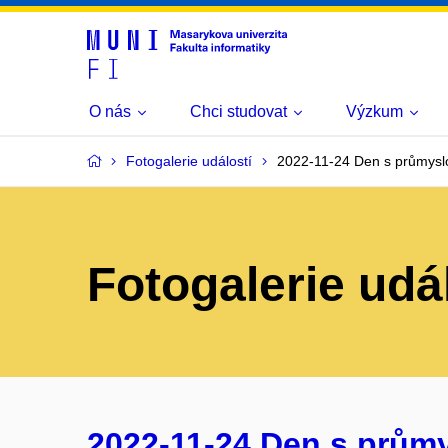
O nás
Chci studovat
Výzkum
Fotogalerie událostí
2022-11-24 Den s průmysl
Fotogalerie udá
2022-11-24 Den s prům