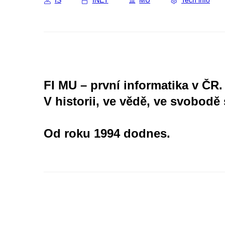
IS
INET
MU
Tech info
FI MU – první informatika v ČR.
V historii, ve vědě, ve svobodě 
Od roku 1994 dodnes.