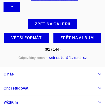
ZPĚT NA GALERII
VĚTŠÍ FORMÁT
ZPĚT NA ALBUM
(
91
/ 144)
Odpovědný kontakt:
webmaster
@fi
.muni
.cz
O nás
Chci studovat
Výzkum