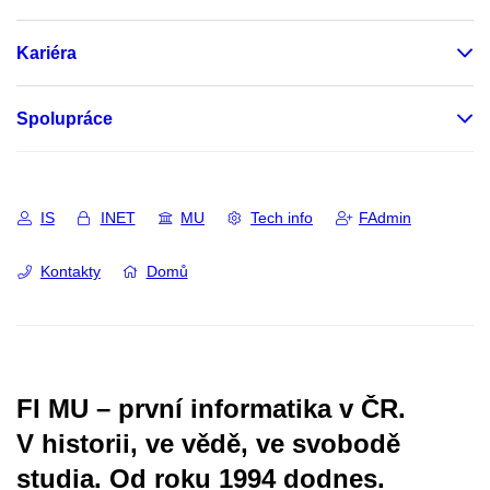
Kariéra
Spolupráce
IS
INET
MU
Tech info
FAdmin
Kontakty
Domů
FI MU – první informatika v ČR.
V historii, ve vědě, ve svobodě
studia.
Od roku 1994 dodnes.