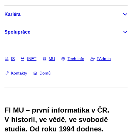
Kariéra
Spolupráce
IS
INET
MU
Tech info
FAdmin
Kontakty
Domů
FI MU – první informatika v ČR.
V historii, ve vědě, ve svobodě
studia.
Od roku 1994 dodnes.