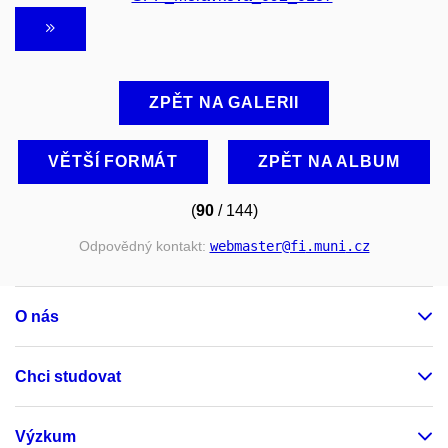
ZPĚT NA GALERII
VĚTŠÍ FORMÁT
ZPĚT NA ALBUM
(
90
/ 144)
Odpovědný kontakt:
webmaster
@fi
.muni
.cz
O nás
Chci studovat
Výzkum