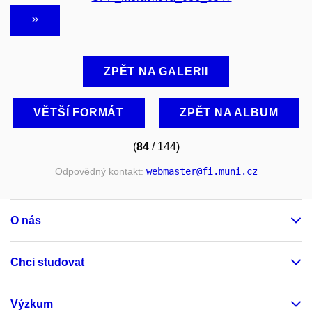
ZPĚT NA GALERII
VĚTŠÍ FORMÁT
ZPĚT NA ALBUM
(
84
/ 144)
Odpovědný kontakt:
webmaster
@fi
.muni
.cz
O nás
Chci studovat
Výzkum