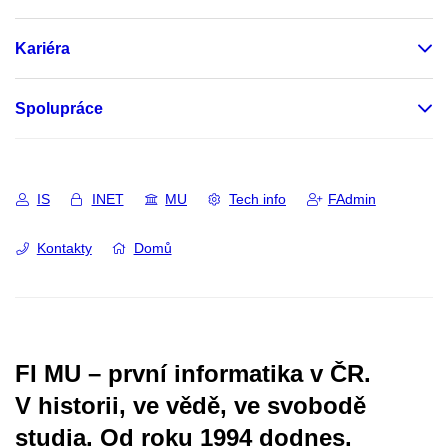
Kariéra
Spolupráce
IS
INET
MU
Tech info
FAdmin
Kontakty
Domů
FI MU – první informatika v ČR.
V historii, ve vědě, ve svobodě
studia.
Od roku 1994 dodnes.