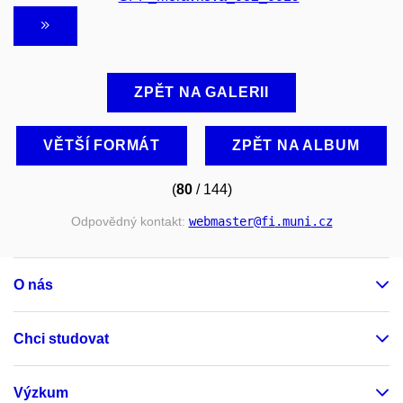
ZPĚT NA GALERII
VĚTŠÍ FORMÁT
ZPĚT NA ALBUM
(
80
/ 144)
Odpovědný kontakt:
webmaster
@fi
.muni
.cz
O nás
Chci studovat
Výzkum