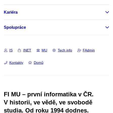
Kariéra
Spolupráce
IS
INET
MU
Tech info
FAdmin
Kontakty
Domů
FI MU – první informatika v ČR.
V historii, ve vědě, ve svobodě
studia.
Od roku 1994 dodnes.