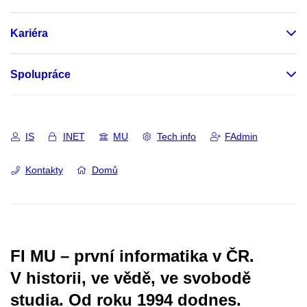
Kariéra
Spolupráce
IS
INET
MU
Tech info
FAdmin
Kontakty
Domů
FI MU – první informatika v ČR.
V historii, ve vědě, ve svobodě
studia.
Od roku 1994 dodnes.