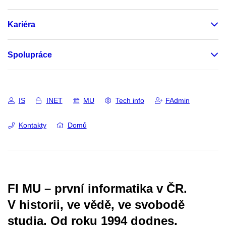
Kariéra
Spolupráce
IS
INET
MU
Tech info
FAdmin
Kontakty
Domů
FI MU – první informatika v ČR.
V historii, ve vědě, ve svobodě
studia.
Od roku 1994 dodnes.