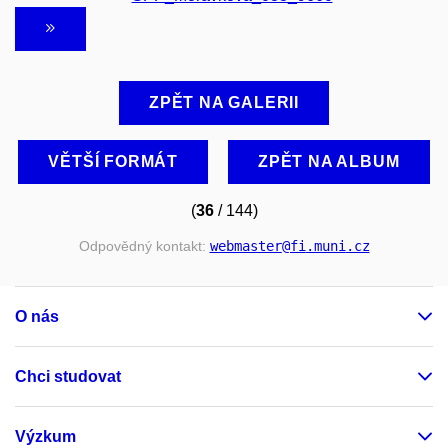
ZPĚT NA GALERII
VĚTŠÍ FORMÁT
ZPĚT NA ALBUM
(
36
/ 144)
Odpovědný kontakt:
webmaster
@fi
.muni
.cz
O nás
Chci studovat
Výzkum