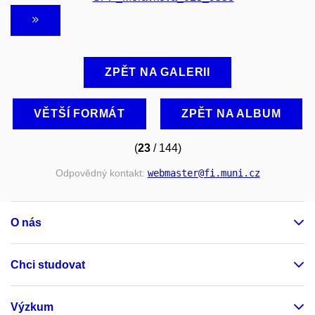
ZPĚT NA GALERII
VĚTŠÍ FORMÁT
ZPĚT NA ALBUM
(
23
/ 144)
Odpovědný kontakt:
webmaster
@fi
.muni
.cz
O nás
Chci studovat
Výzkum