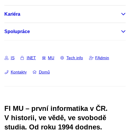
Kariéra
Spolupráce
IS
INET
MU
Tech info
FAdmin
Kontakty
Domů
FI MU – první informatika v ČR.
V historii, ve vědě, ve svobodě
studia.
Od roku 1994 dodnes.