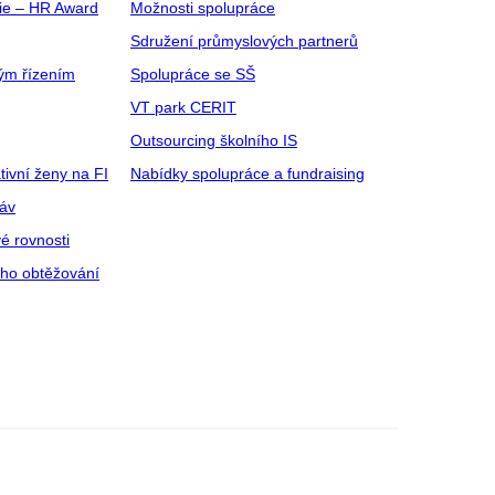
gie – HR Award
Možnosti spolupráce
Sdružení průmyslových partnerů
ým řízením
Spolupráce se SŠ
VT park CERIT
Outsourcing školního IS
tivní ženy na FI
Nabídky spolupráce a fundraising
ráv
é rovnosti
ího obtěžování