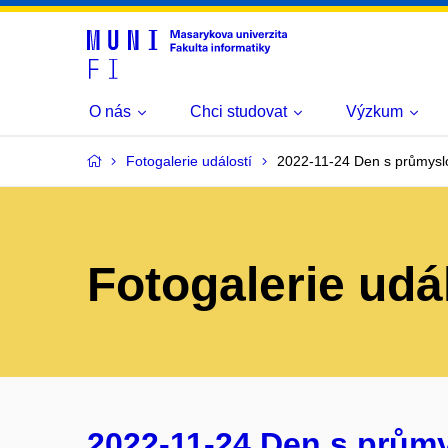
O nás
Chci studovat
Výzkum
Fotogalerie událostí
2022-11-24 Den s průmysl
Fotogalerie udá
2022-11-24 Den s prům