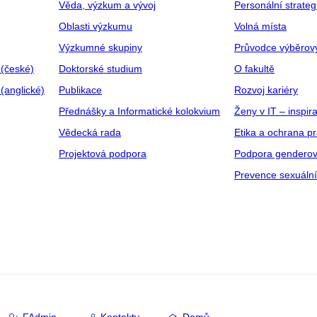
Věda, výzkum a vývoj
Personální strate
Oblasti výzkumu
Volná místa
Výzkumné skupiny
Průvodce výběrov
 (české)
Doktorské studium
O fakultě
(anglické)
Publikace
Rozvoj kariéry
Přednášky a Informatické kolokvium
Ženy v IT – inspira
Vědecká rada
Etika a ochrana p
Projektová podpora
Podpora genderov
Prevence sexuáln