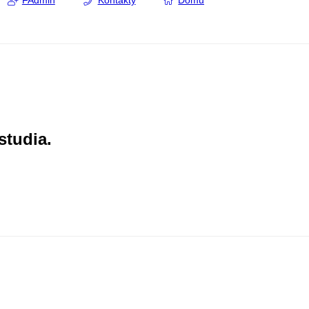
FAdmin
Kontakty
Domů
studia.