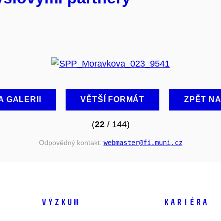
A GALERII
VĚTŠÍ FORMÁT
ZPĚT N
(
22
/ 144)
Odpovědný kontakt:
webmaster
@fi
.muni
.cz
VÝZKUM
KARIÉRA