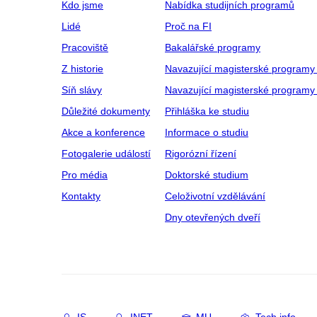
Kdo jsme
Nabídka studijních programů
Lidé
Proč na FI
Pracoviště
Bakalářské programy
Z historie
Navazující magisterské programy
Síň slávy
Navazující magisterské programy 
Důležité dokumenty
Přihláška ke studiu
Akce a konference
Informace o studiu
Fotogalerie událostí
Rigorózní řízení
Pro média
Doktorské studium
Kontakty
Celoživotní vzdělávání
Dny otevřených dveří