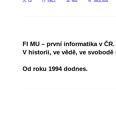
IS
INET
MU
Tech info
FI MU – první informatika v ČR.
V historii, ve vědě, ve svobodě 
Od roku 1994 dodnes.