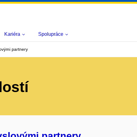
Kariéra
Spolupráce
ovými partnery
lostí
yslovými partnery