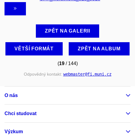
ZPĚT NA GALERII
VĚTŠÍ FORMÁT
ZPĚT NA ALBUM
(
19
/ 144)
Odpovědný kontakt:
webmaster
@fi
.muni
.cz
O nás
Chci studovat
Výzkum