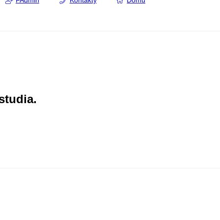
FAdmin
Kontakty
Domů
studia.