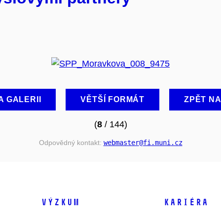
A GALERII
VĚTŠÍ FORMÁT
ZPĚT N
(
8
/ 144)
Odpovědný kontakt:
webmaster
@fi
.muni
.cz
VÝZKUM
KARIÉRA