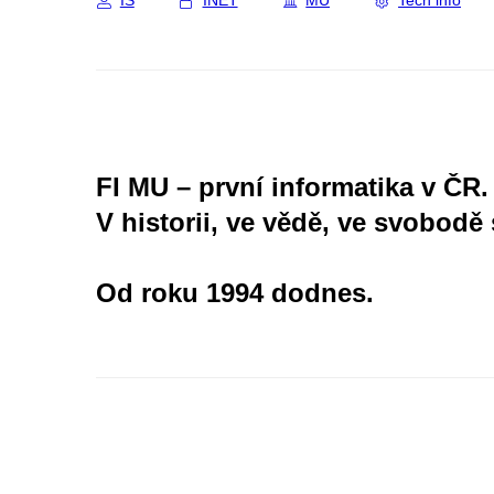
IS
INET
MU
Tech info
FI MU – první informatika v ČR.
V historii, ve vědě, ve svobodě 
Od roku 1994 dodnes.