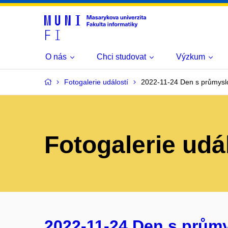
O nás
Chci studovat
Výzkum
Fotogalerie událostí
2022-11-24 Den s průmysl
Fotogalerie udá
2022-11-24 Den s prům