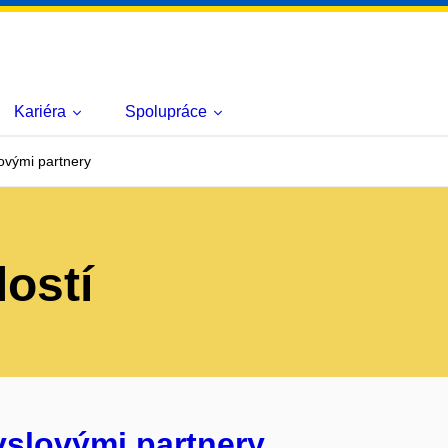
Kariéra
Spolupráce
ovými partnery
lostí
yslovými partnery