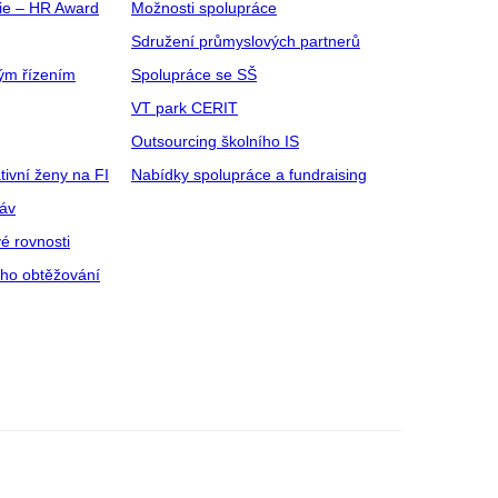
gie – HR Award
Možnosti spolupráce
Sdružení průmyslových partnerů
ým řízením
Spolupráce se SŠ
VT park CERIT
Outsourcing školního IS
tivní ženy na FI
Nabídky spolupráce a fundraising
ráv
é rovnosti
ího obtěžování