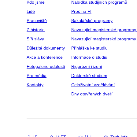
Kdo jsme
Nabídka studijních programů
Lidé
Proč na FI
Pracoviště
Bakalářské programy
Z historie
Navazující magisterské programy
Síň slávy
Navazující magisterské programy 
Důležité dokumenty
Přihláška ke studiu
Akce a konference
Informace o studiu
Fotogalerie událostí
Rigorózní řízení
Pro média
Doktorské studium
Kontakty
Celoživotní vzdělávání
Dny otevřených dveří