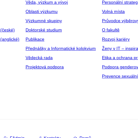
Věda, výzkum a vývoj
Personální strate
Oblasti výzkumu
Volná místa
Výzkumné skupiny
Průvodce výběrov
 (české)
Doktorské studium
O fakultě
(anglické)
Publikace
Rozvoj kariéry
Přednášky a Informatické kolokvium
Ženy v IT – inspira
Vědecká rada
Etika a ochrana p
Projektová podpora
Podpora genderov
Prevence sexuáln