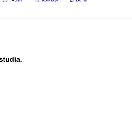
FAdmin
Kontakty
Domů
studia.