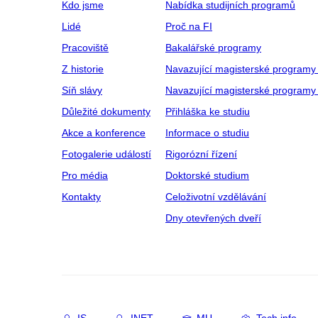
Kdo jsme
Nabídka studijních programů
Lidé
Proč na FI
Pracoviště
Bakalářské programy
Z historie
Navazující magisterské programy
Síň slávy
Navazující magisterské programy 
Důležité dokumenty
Přihláška ke studiu
Akce a konference
Informace o studiu
Fotogalerie událostí
Rigorózní řízení
Pro média
Doktorské studium
Kontakty
Celoživotní vzdělávání
Dny otevřených dveří