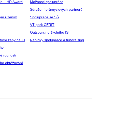
gie – HR Award
Možnosti spolupráce
Sdružení průmyslových partnerů
ým řízením
Spolupráce se SŠ
VT park CERIT
Outsourcing školního IS
tivní ženy na FI
Nabídky spolupráce a fundraising
ráv
é rovnosti
ího obtěžování