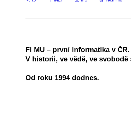
IS
INET
MU
Tech info
FI MU – první informatika v ČR.
V historii, ve vědě, ve svobodě 
Od roku 1994 dodnes.