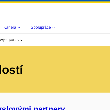
Kariéra
Spolupráce
ovými partnery
lostí
yslovými partnery