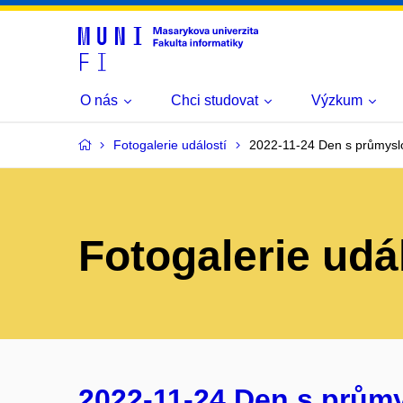
O nás
Chci studovat
Výzkum
Fotogalerie událostí
2022-11-24 Den s průmysl
Fotogalerie udá
2022-11-24 Den s prům