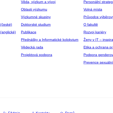
Věda, výzkum a vývoj
Personální strate
Oblasti výzkumu
Volná místa
Výzkumné skupiny
Průvodce výběrov
 (české)
Doktorské studium
O fakultě
(anglické)
Publikace
Rozvoj kariéry
Přednášky a Informatické kolokvium
Ženy v IT – inspira
Vědecká rada
Etika a ochrana p
Projektová podpora
Podpora genderov
Prevence sexuáln