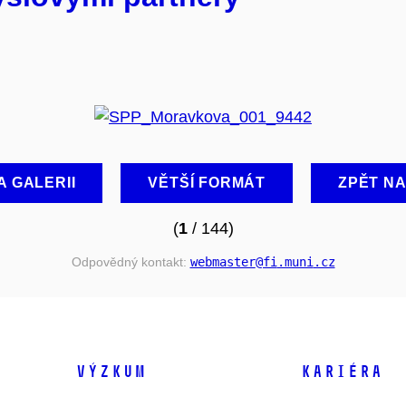
A GALERII
VĚTŠÍ FORMÁT
ZPĚT N
(
1
/ 144)
Odpovědný kontakt:
webmaster
@fi
.muni
.cz
VÝZKUM
KARIÉRA