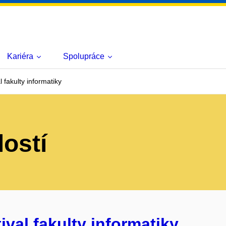
Kariéra
Spolupráce
 fakulty informatiky
lostí
ival fakulty informatiky