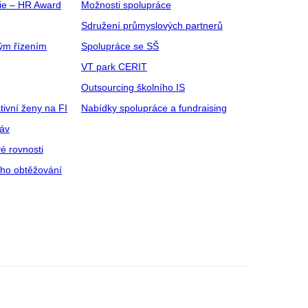
gie – HR Award
Možnosti spolupráce
Sdružení průmyslových partnerů
ým řízením
Spolupráce se SŠ
VT park CERIT
Outsourcing školního IS
tivní ženy na FI
Nabídky spolupráce a fundraising
ráv
é rovnosti
ího obtěžování