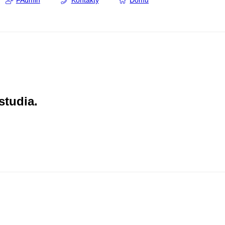
FAdmin
Kontakty
Domů
studia.