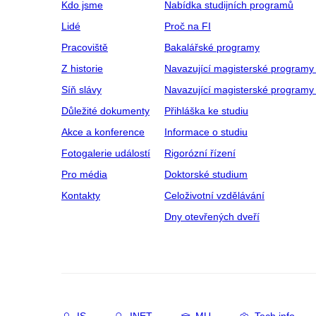
Kdo jsme
Nabídka studijních programů
Lidé
Proč na FI
Pracoviště
Bakalářské programy
Z historie
Navazující magisterské programy
Síň slávy
Navazující magisterské programy 
Důležité dokumenty
Přihláška ke studiu
Akce a konference
Informace o studiu
Fotogalerie událostí
Rigorózní řízení
Pro média
Doktorské studium
Kontakty
Celoživotní vzdělávání
Dny otevřených dveří