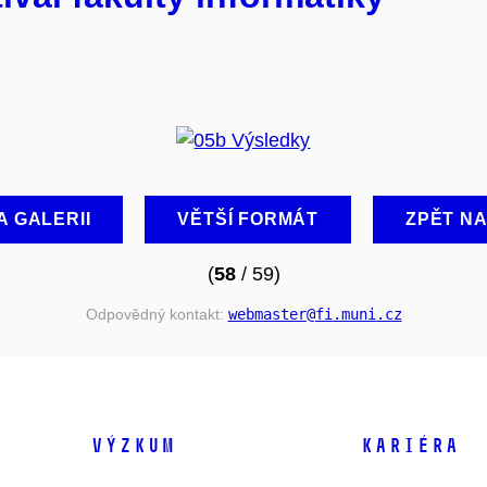
A GALERII
VĚTŠÍ FORMÁT
ZPĚT N
(
58
/ 59)
Odpovědný kontakt:
webmaster
@fi
.muni
.cz
VÝZKUM
KARIÉRA