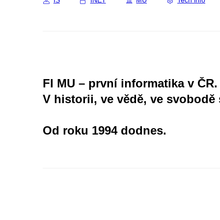
IS
INET
MU
Tech info
FI MU – první informatika v ČR.
V historii, ve vědě, ve svobodě 
Od roku 1994 dodnes.