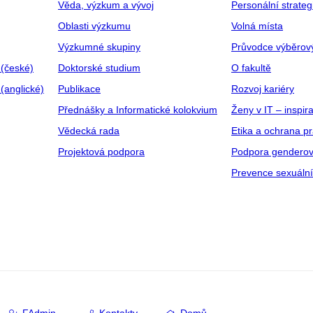
Věda, výzkum a vývoj
Personální strate
Oblasti výzkumu
Volná místa
Výzkumné skupiny
Průvodce výběrov
 (české)
Doktorské studium
O fakultě
(anglické)
Publikace
Rozvoj kariéry
Přednášky a Informatické kolokvium
Ženy v IT – inspira
Vědecká rada
Etika a ochrana p
Projektová podpora
Podpora genderov
Prevence sexuáln