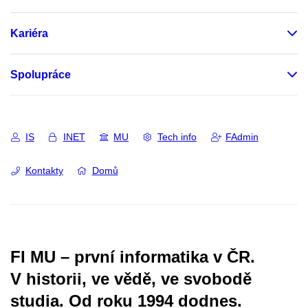
Kariéra
Spolupráce
IS
INET
MU
Tech info
FAdmin
Kontakty
Domů
FI MU – první informatika v ČR.
V historii, ve vědě, ve svobodě
studia.
Od roku 1994 dodnes.