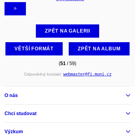
ZPĚT NA GALERII
VĚTŠÍ FORMÁT
ZPĚT NA ALBUM
(
51
/ 59)
Odpovědný kontakt:
webmaster
@fi
.muni
.cz
O nás
Chci studovat
Výzkum