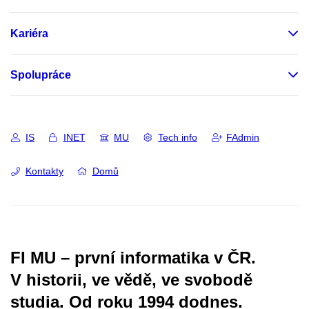
Kariéra
Spolupráce
IS
INET
MU
Tech info
FAdmin
Kontakty
Domů
FI MU – první informatika v ČR.
V historii, ve vědě, ve svobodě
studia.
Od roku 1994 dodnes.