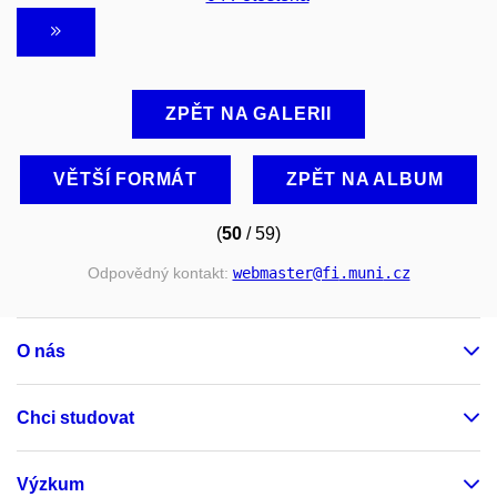
ZPĚT NA GALERII
VĚTŠÍ FORMÁT
ZPĚT NA ALBUM
(
50
/ 59)
Odpovědný kontakt:
webmaster
@fi
.muni
.cz
O nás
Chci studovat
Výzkum