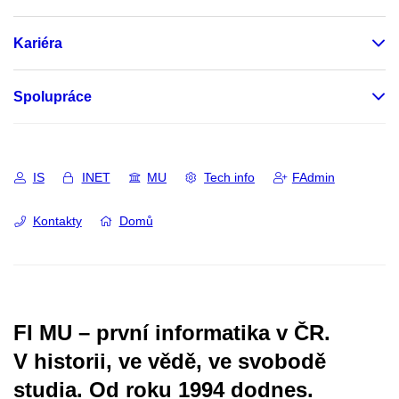
Kariéra
Spolupráce
IS
INET
MU
Tech info
FAdmin
Kontakty
Domů
FI MU – první informatika v ČR.
V historii, ve vědě, ve svobodě
studia.
Od roku 1994 dodnes.