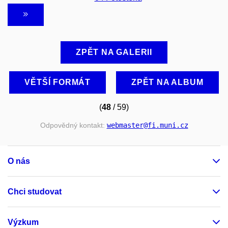
ZPĚT NA GALERII
VĚTŠÍ FORMÁT
ZPĚT NA ALBUM
(
48
/ 59)
Odpovědný kontakt:
webmaster
@fi
.muni
.cz
O nás
Chci studovat
Výzkum