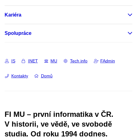
Kariéra
Spolupráce
IS
INET
MU
Tech info
FAdmin
Kontakty
Domů
FI MU – první informatika v ČR.
V historii, ve vědě, ve svobodě
studia.
Od roku 1994 dodnes.