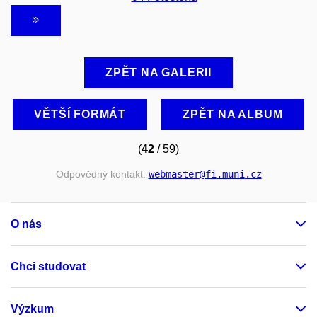
ZPĚT NA GALERII
VĚTŠÍ FORMÁT
ZPĚT NA ALBUM
(
42
/ 59)
Odpovědný kontakt:
webmaster
@fi
.muni
.cz
O nás
Chci studovat
Výzkum