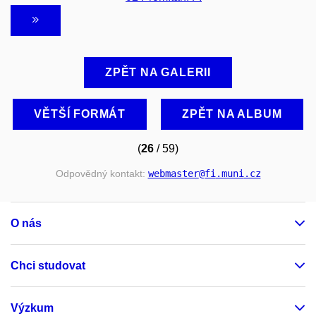
ZPĚT NA GALERII
VĚTŠÍ FORMÁT
ZPĚT NA ALBUM
(
26
/ 59)
Odpovědný kontakt:
webmaster
@fi
.muni
.cz
O nás
Chci studovat
Výzkum