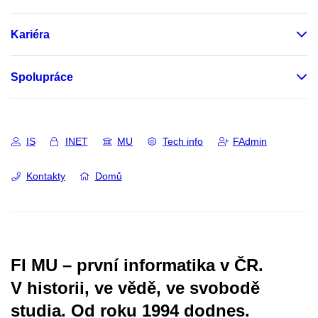
Kariéra
Spolupráce
IS
INET
MU
Tech info
FAdmin
Kontakty
Domů
FI MU – první informatika v ČR.
V historii, ve vědě, ve svobodě
studia.
Od roku 1994 dodnes.