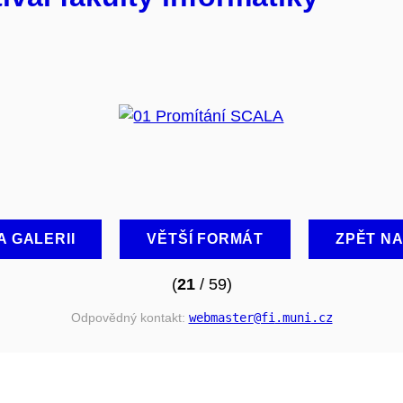
A GALERII
VĚTŠÍ FORMÁT
ZPĚT N
(
21
/ 59)
Odpovědný kontakt:
webmaster
@fi
.muni
.cz