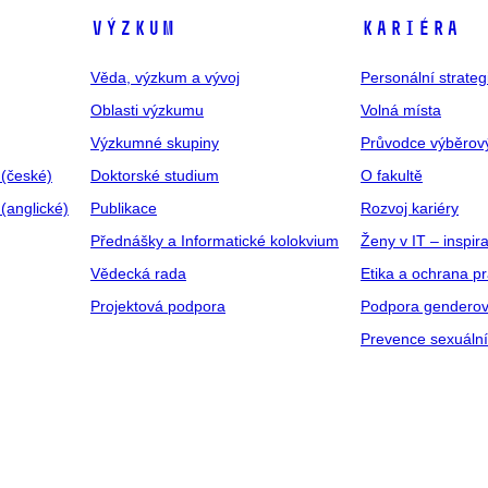
VÝZKUM
KARIÉRA
Věda, výzkum a vývoj
Personální strate
Oblasti výzkumu
Volná místa
Výzkumné skupiny
Průvodce výběrov
 (české)
Doktorské studium
O fakultě
(anglické)
Publikace
Rozvoj kariéry
Přednášky a Informatické kolokvium
Ženy v IT – inspira
Vědecká rada
Etika a ochrana p
Projektová podpora
Podpora genderov
Prevence sexuáln