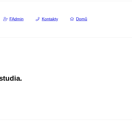
FAdmin
Kontakty
Domů
studia.