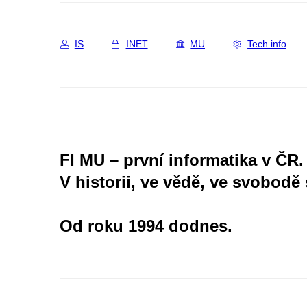
IS
INET
MU
Tech info
FI MU – první informatika v ČR.
V historii, ve vědě, ve svobodě 
Od roku 1994 dodnes.