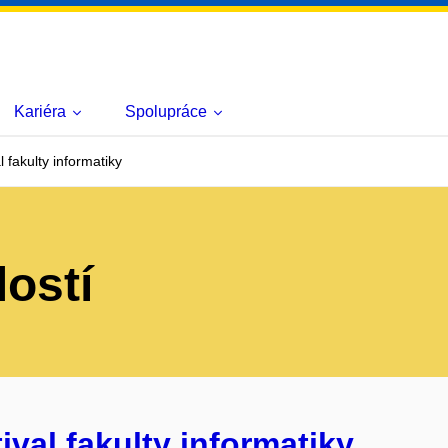
Kariéra
Spolupráce
 fakulty informatiky
lostí
ival fakulty informatiky