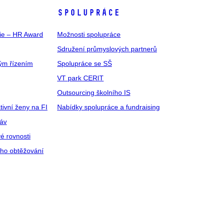
SPOLUPRÁCE
gie – HR Award
Možnosti spolupráce
Sdružení průmyslových partnerů
ým řízením
Spolupráce se SŠ
VT park CERIT
Outsourcing školního IS
tivní ženy na FI
Nabídky spolupráce a fundraising
ráv
é rovnosti
ího obtěžování