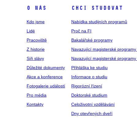
O NÁS
CHCI STUDOVAT
Kdo jsme
Nabídka studijních programů
Lidé
Proč na FI
Pracoviště
Bakalářské programy
Z historie
Navazující magisterské programy
Síň slávy
Navazující magisterské programy 
Důležité dokumenty
Přihláška ke studiu
Akce a konference
Informace o studiu
Fotogalerie událostí
Rigorózní řízení
Pro média
Doktorské studium
Kontakty
Celoživotní vzdělávání
Dny otevřených dveří