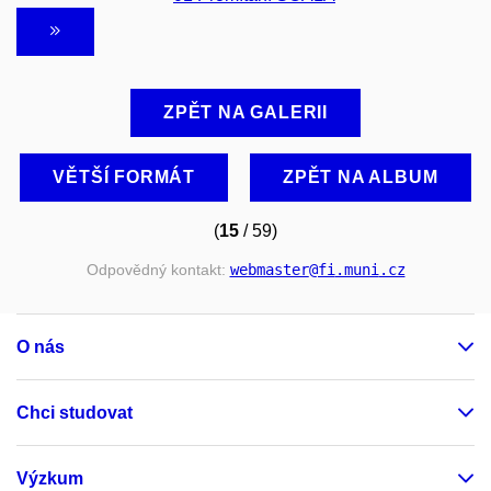
ZPĚT NA GALERII
VĚTŠÍ FORMÁT
ZPĚT NA ALBUM
(
15
/ 59)
Odpovědný kontakt:
webmaster
@fi
.muni
.cz
O nás
Chci studovat
Výzkum