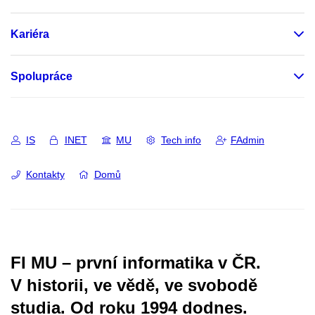
Kariéra
Spolupráce
IS
INET
MU
Tech info
FAdmin
Kontakty
Domů
FI MU – první informatika v ČR.
V historii, ve vědě, ve svobodě
studia.
Od roku 1994 dodnes.