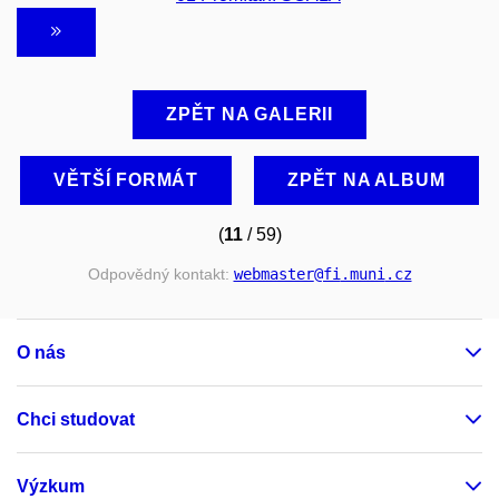
ZPĚT NA GALERII
VĚTŠÍ FORMÁT
ZPĚT NA ALBUM
(
11
/ 59)
Odpovědný kontakt:
webmaster
@fi
.muni
.cz
O nás
Chci studovat
Výzkum