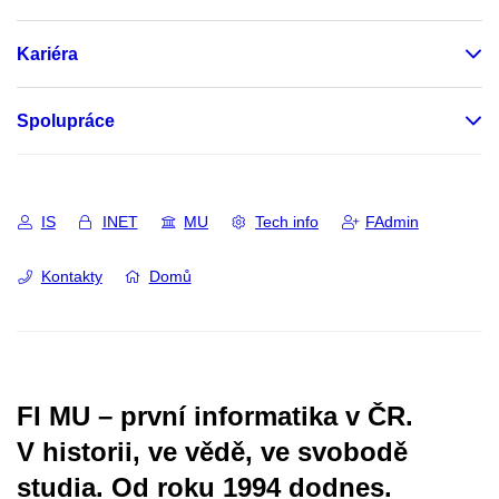
Kariéra
Spolupráce
IS
INET
MU
Tech info
FAdmin
Kontakty
Domů
FI MU – první informatika v ČR.
V historii, ve vědě, ve svobodě
studia.
Od roku 1994 dodnes.