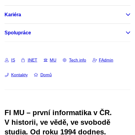
Kariéra
Spolupráce
IS
INET
MU
Tech info
FAdmin
Kontakty
Domů
FI MU – první informatika v ČR.
V historii, ve vědě, ve svobodě
studia.
Od roku 1994 dodnes.