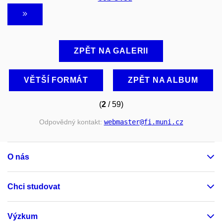
ZPĚT NA GALERII
VĚTŠÍ FORMÁT
ZPĚT NA ALBUM
(
2
/ 59)
Odpovědný kontakt:
webmaster
@fi
.muni
.cz
O nás
Chci studovat
Výzkum