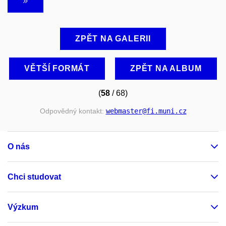
ZPĚT NA GALERII
VĚTŠÍ FORMÁT
ZPĚT NA ALBUM
(
58
/ 68)
Odpovědný kontakt:
webmaster
@fi
.muni
.cz
O nás
Chci studovat
Výzkum