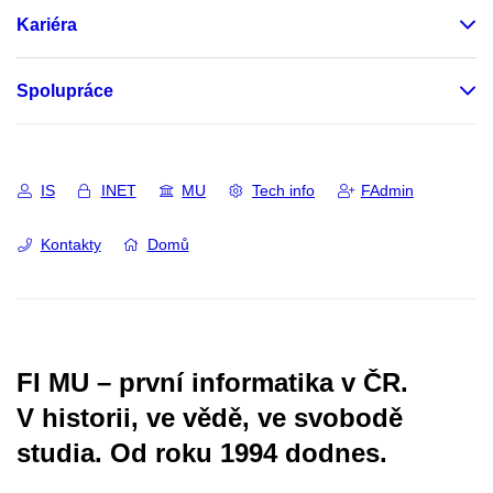
Kariéra
Spolupráce
IS
INET
MU
Tech info
FAdmin
Kontakty
Domů
FI MU – první informatika v ČR.
V historii, ve vědě, ve svobodě
studia.
Od roku 1994 dodnes.