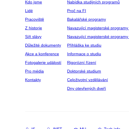
Kdo jsme
Nabídka studijních programů
Lidé
Proč na FI
Pracoviště
Bakalářské programy
Z historie
Navazující magisterské programy
Síň slávy
Navazující magisterské programy 
Důležité dokumenty
Přihláška ke studiu
Akce a konference
Informace o studiu
Fotogalerie událostí
Rigorózní řízení
Pro média
Doktorské studium
Kontakty
Celoživotní vzdělávání
Dny otevřených dveří