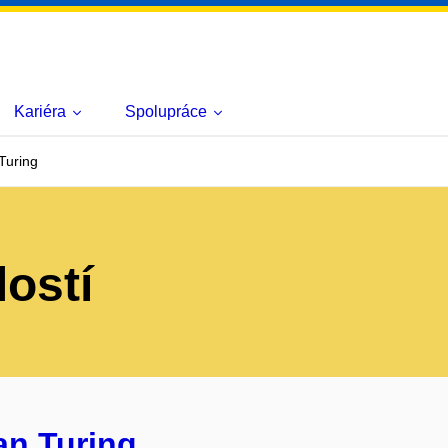
Kariéra
Spolupráce
Turing
lostí
an Turing