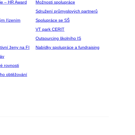
gie – HR Award
Možnosti spolupráce
Sdružení průmyslových partnerů
ým řízením
Spolupráce se SŠ
VT park CERIT
Outsourcing školního IS
tivní ženy na FI
Nabídky spolupráce a fundraising
ráv
é rovnosti
ího obtěžování