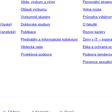
Věda, výzkum a vývoj
Personální strate
Oblasti výzkumu
Volná místa
Výzkumné skupiny
Průvodce výběrov
 (české)
Doktorské studium
O fakultě
(anglické)
Publikace
Rozvoj kariéry
Přednášky a Informatické kolokvium
Ženy v IT – inspira
Vědecká rada
Etika a ochrana p
Projektová podpora
Podpora genderov
Prevence sexuáln