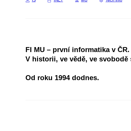
IS
INET
MU
Tech info
FI MU – první informatika v ČR.
V historii, ve vědě, ve svobodě 
Od roku 1994 dodnes.