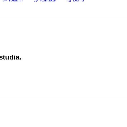
FAdmin
Kontakty
Domů
studia.