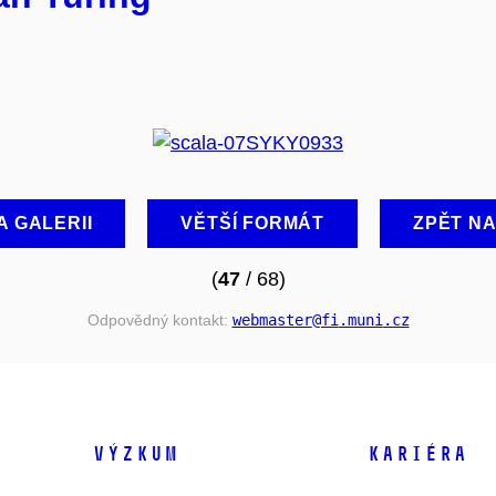
A GALERII
VĚTŠÍ FORMÁT
ZPĚT N
(
47
/ 68)
Odpovědný kontakt:
webmaster
@fi
.muni
.cz
VÝZKUM
KARIÉRA