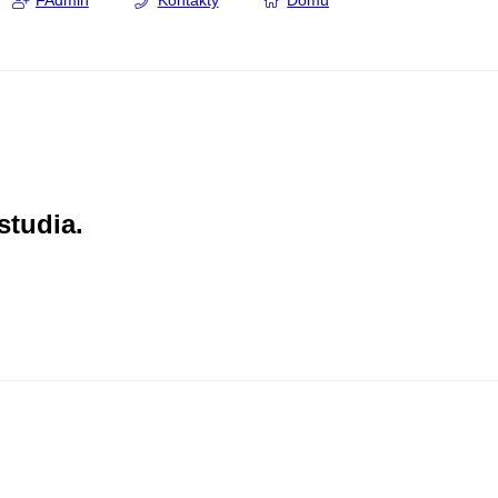
FAdmin
Kontakty
Domů
studia.