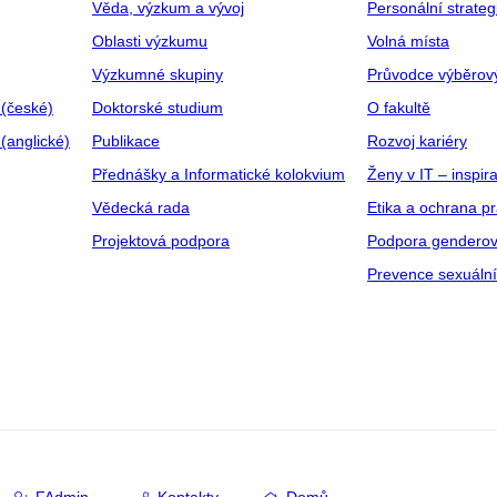
Věda, výzkum a vývoj
Personální strate
Oblasti výzkumu
Volná místa
Výzkumné skupiny
Průvodce výběrov
 (české)
Doktorské studium
O fakultě
(anglické)
Publikace
Rozvoj kariéry
Přednášky a Informatické kolokvium
Ženy v IT – inspira
Vědecká rada
Etika a ochrana p
Projektová podpora
Podpora genderov
Prevence sexuáln