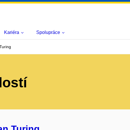
Kariéra
Spolupráce
Turing
lostí
an Turing