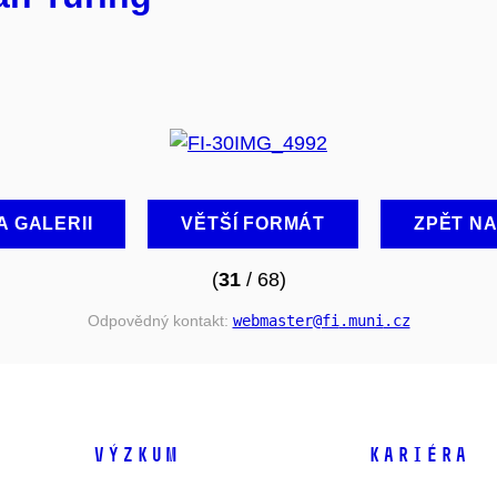
A GALERII
VĚTŠÍ FORMÁT
ZPĚT N
(
31
/ 68)
Odpovědný kontakt:
webmaster
@fi
.muni
.cz
VÝZKUM
KARIÉRA