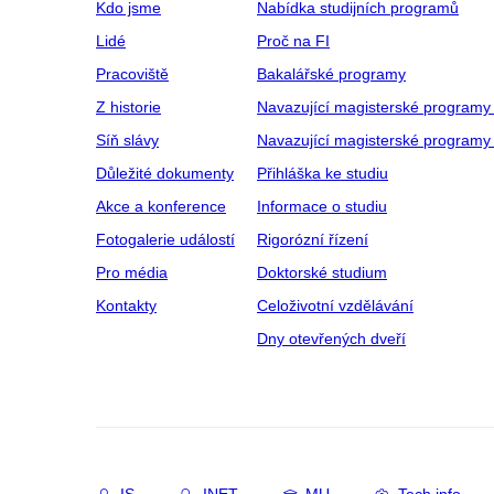
Kdo jsme
Nabídka studijních programů
Lidé
Proč na FI
Pracoviště
Bakalářské programy
Z historie
Navazující magisterské programy
Síň slávy
Navazující magisterské programy 
Důležité dokumenty
Přihláška ke studiu
Akce a konference
Informace o studiu
Fotogalerie událostí
Rigorózní řízení
Pro média
Doktorské studium
Kontakty
Celoživotní vzdělávání
Dny otevřených dveří