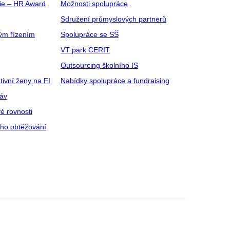
gie – HR Award
Možnosti spolupráce
Sdružení průmyslových partnerů
ým řízením
Spolupráce se SŠ
VT park CERIT
Outsourcing školního IS
tivní ženy na FI
Nabídky spolupráce a fundraising
ráv
é rovnosti
ího obtěžování