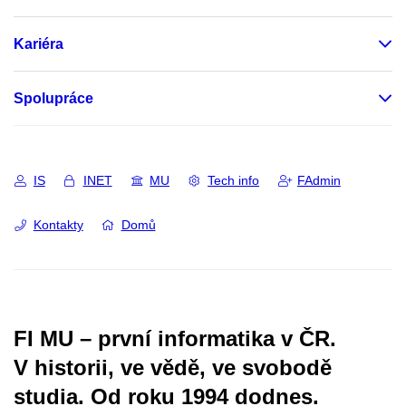
Kariéra
Spolupráce
IS
INET
MU
Tech info
FAdmin
Kontakty
Domů
FI MU – první informatika v ČR.
V historii, ve vědě, ve svobodě
studia.
Od roku 1994 dodnes.