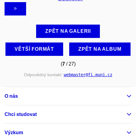
ZPĚT NA GALERII
VĚTŠÍ FORMÁT
ZPĚT NA ALBUM
(
7
/ 27)
Odpovědný kontakt:
webmaster
@fi
.muni
.cz
O nás
Chci studovat
Výzkum