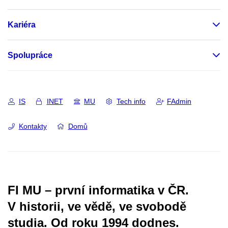
Kariéra
Spolupráce
IS
INET
MU
Tech info
FAdmin
Kontakty
Domů
FI MU – první informatika v ČR.
V historii, ve vědě, ve svobodě
studia.
Od roku 1994 dodnes.