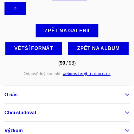
ZPĚT NA GALERII
VĚTŠÍ FORMÁT
ZPĚT NA ALBUM
(
90
/ 93)
Odpovědný kontakt:
webmaster
@fi
.muni
.cz
O nás
Chci studovat
Výzkum