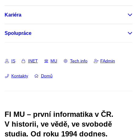
Kariéra
Spolupráce
IS
INET
MU
Tech info
FAdmin
Kontakty
Domů
FI MU – první informatika v ČR.
V historii, ve vědě, ve svobodě
studia.
Od roku 1994 dodnes.