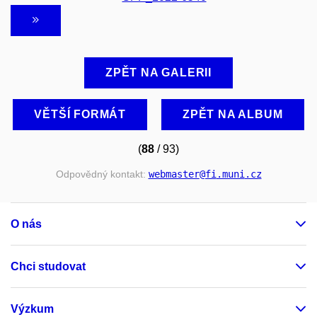
ZPĚT NA GALERII
VĚTŠÍ FORMÁT
ZPĚT NA ALBUM
(
88
/ 93)
Odpovědný kontakt:
webmaster
@fi
.muni
.cz
O nás
Chci studovat
Výzkum