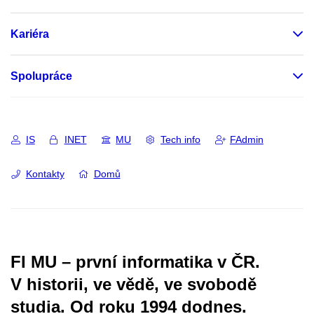
Kariéra
Spolupráce
IS
INET
MU
Tech info
FAdmin
Kontakty
Domů
FI MU – první informatika v ČR.
V historii, ve vědě, ve svobodě
studia.
Od roku 1994 dodnes.