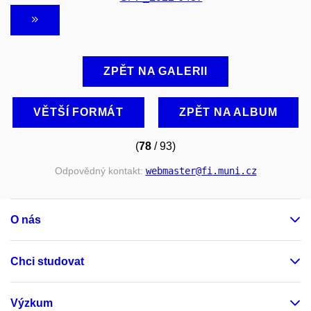
ZPĚT NA GALERII
VĚTŠÍ FORMÁT
ZPĚT NA ALBUM
(
78
/ 93)
Odpovědný kontakt:
webmaster
@fi
.muni
.cz
O nás
Chci studovat
Výzkum