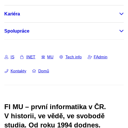
Kariéra
Spolupráce
IS
INET
MU
Tech info
FAdmin
Kontakty
Domů
FI MU – první informatika v ČR.
V historii, ve vědě, ve svobodě
studia.
Od roku 1994 dodnes.