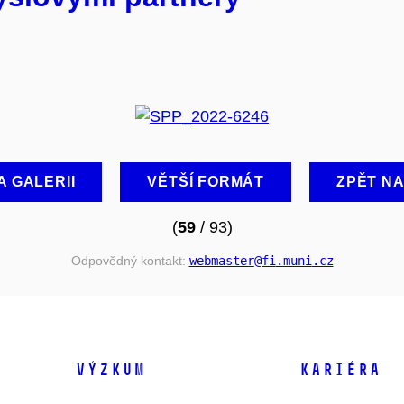
A GALERII
VĚTŠÍ FORMÁT
ZPĚT N
(
59
/ 93)
Odpovědný kontakt:
webmaster
@fi
.muni
.cz
VÝZKUM
KARIÉRA