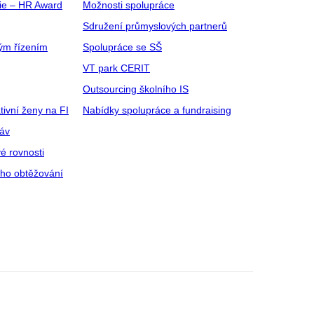
gie – HR Award
Možnosti spolupráce
Sdružení průmyslových partnerů
ým řízením
Spolupráce se SŠ
VT park CERIT
Outsourcing školního IS
tivní ženy na FI
Nabídky spolupráce a fundraising
ráv
é rovnosti
ího obtěžování