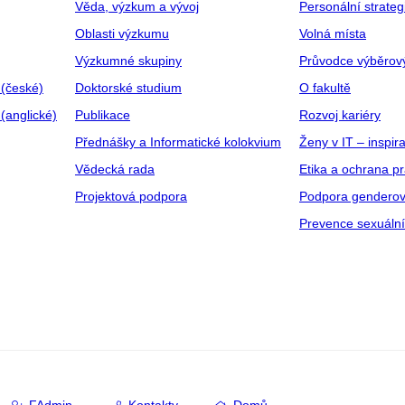
Věda, výzkum a vývoj
Personální strate
Oblasti výzkumu
Volná místa
Výzkumné skupiny
Průvodce výběrov
 (české)
Doktorské studium
O fakultě
(anglické)
Publikace
Rozvoj kariéry
Přednášky a Informatické kolokvium
Ženy v IT – inspira
Vědecká rada
Etika a ochrana p
Projektová podpora
Podpora genderov
Prevence sexuáln