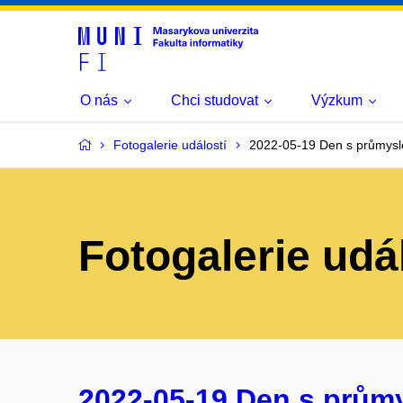
O nás
Chci studovat
Výzkum
Fotogalerie událostí
2022-05-19 Den s průmysl
Fotogalerie udá
2022-05-19 Den s prům