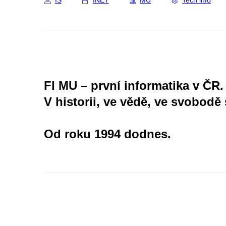
IS
INET
MU
Tech info
FI MU – první informatika v ČR.
V historii, ve vědě, ve svobodě 
Od roku 1994 dodnes.