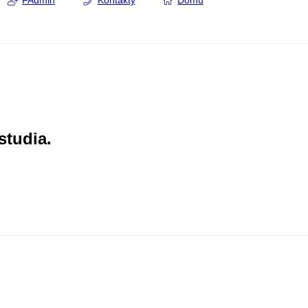
FAdmin
Kontakty
Domů
studia.