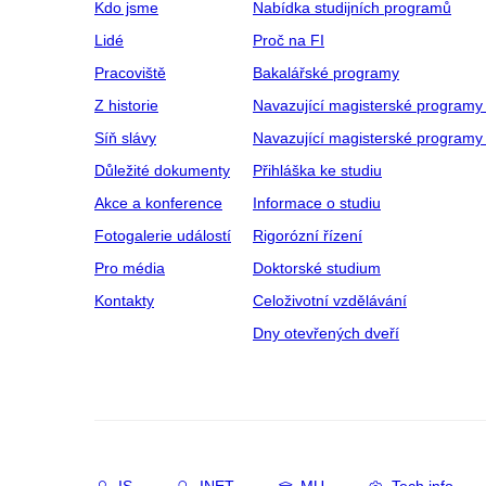
Kdo jsme
Nabídka studijních programů
Lidé
Proč na FI
Pracoviště
Bakalářské programy
Z historie
Navazující magisterské programy
Síň slávy
Navazující magisterské programy 
Důležité dokumenty
Přihláška ke studiu
Akce a konference
Informace o studiu
Fotogalerie událostí
Rigorózní řízení
Pro média
Doktorské studium
Kontakty
Celoživotní vzdělávání
Dny otevřených dveří