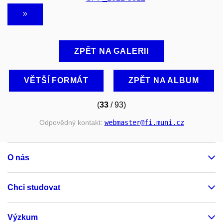
ZPĚT NA GALERII
VĚTŠÍ FORMÁT
ZPĚT NA ALBUM
(
33
/ 93)
Odpovědný kontakt:
webmaster
@fi
.muni
.cz
O nás
Chci studovat
Výzkum