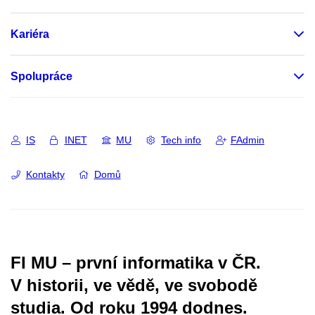
Kariéra
Spolupráce
IS
INET
MU
Tech info
FAdmin
Kontakty
Domů
FI MU – první informatika v ČR.
V historii, ve vědě, ve svobodě
studia.
Od roku 1994 dodnes.