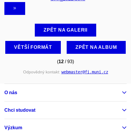
ZPĚT NA GALERII
VĚTŠÍ FORMÁT
ZPĚT NA ALBUM
(
12
/ 93)
Odpovědný kontakt:
webmaster
@fi
.muni
.cz
O nás
Chci studovat
Výzkum