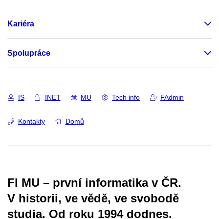
Kariéra
Spolupráce
IS
INET
MU
Tech info
FAdmin
Kontakty
Domů
FI MU – první informatika v ČR.
V historii, ve vědě, ve svobodě
studia.
Od roku 1994 dodnes.