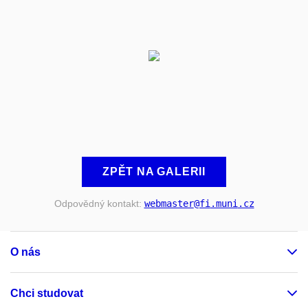
ZPĚT NA GALERII
Odpovědný kontakt:
webmaster
@fi
.muni
.cz
O nás
Chci studovat