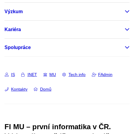
Výzkum
Kariéra
Spolupráce
IS
INET
MU
Tech info
FAdmin
Kontakty
Domů
FI MU – první informatika v ČR.