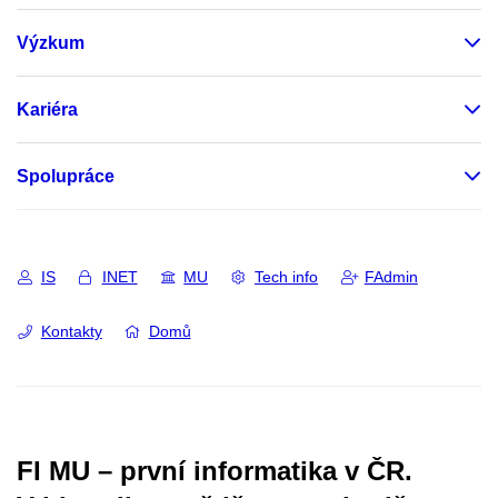
Výzkum
Kariéra
Spolupráce
IS
INET
MU
Tech info
FAdmin
Kontakty
Domů
FI MU – první informatika v ČR.