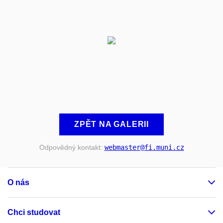
ZPĚT NA GALERII
Odpovědný kontakt:
webmaster
@fi
.muni
.cz
O nás
Chci studovat