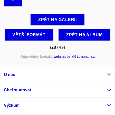
ZPĚT NA GALERII
VĚTŠÍ FORMÁT
ZPĚT NA ALBUM
(
28
/ 49)
Odpovědný kontakt:
webmaster
@fi
.muni
.cz
O nás
Chci studovat
Výzkum