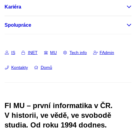
Kariéra
Spolupráce
IS
INET
MU
Tech info
FAdmin
Kontakty
Domů
FI MU – první informatika v ČR.
V historii, ve vědě, ve svobodě
studia.
Od roku 1994 dodnes.