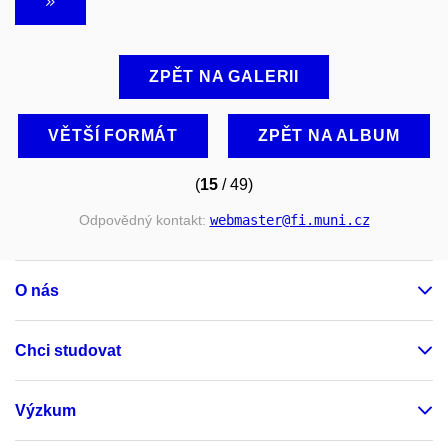
ZPĚT NA GALERII
VĚTŠÍ FORMÁT
ZPĚT NA ALBUM
(
15
/ 49)
Odpovědný kontakt:
webmaster
@fi
.muni
.cz
O nás
Chci studovat
Výzkum