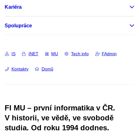
Kariéra
Spolupráce
IS
INET
MU
Tech info
FAdmin
Kontakty
Domů
FI MU – první informatika v ČR.
V historii, ve vědě, ve svobodě
studia.
Od roku 1994 dodnes.