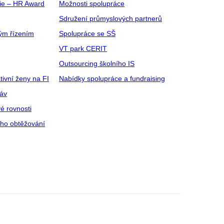
gie – HR Award
Možnosti spolupráce
Sdružení průmyslových partnerů
ým řízením
Spolupráce se SŠ
VT park CERIT
Outsourcing školního IS
tivní ženy na FI
Nabídky spolupráce a fundraising
ráv
é rovnosti
ího obtěžování