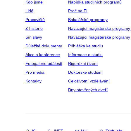
Kdo jsme
Nabídka studijních programů
Lidé
Proč na FI
Pracoviště
Bakalářské programy
Z historie
Navazující magisterské programy
Síň slávy
Navazující magisterské programy 
Důležité dokumenty
Přihláška ke studiu
Akce a konference
Informace o studiu
Fotogalerie událostí
Rigorózní řízení
Pro média
Doktorské studium
Kontakty
Celoživotní vzdělávání
Dny otevřených dveří