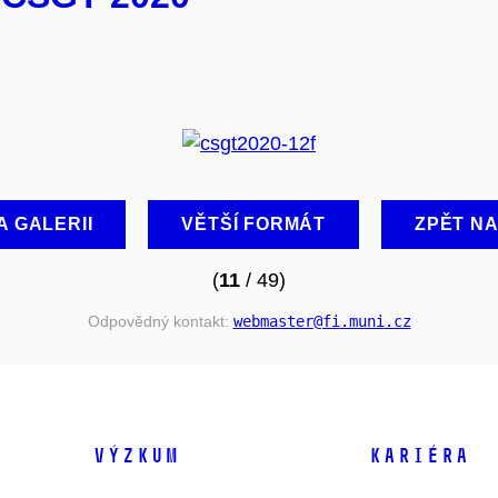
A GALERII
VĚTŠÍ FORMÁT
ZPĚT N
(
11
/ 49)
Odpovědný kontakt:
webmaster
@fi
.muni
.cz
VÝZKUM
KARIÉRA