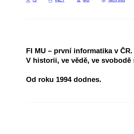
IS
INET
MU
Tech info
FI MU – první informatika v ČR.
V historii, ve vědě, ve svobodě 
Od roku 1994 dodnes.