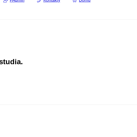
FAdmin
Kontakty
Domů
studia.