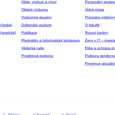
Věda, výzkum a vývoj
Personální strate
Oblasti výzkumu
Volná místa
Výzkumné skupiny
Průvodce výběrov
 (české)
Doktorské studium
O fakultě
(anglické)
Publikace
Rozvoj kariéry
Přednášky a Informatické kolokvium
Ženy v IT – inspira
Vědecká rada
Etika a ochrana p
Projektová podpora
Podpora genderov
Prevence sexuáln