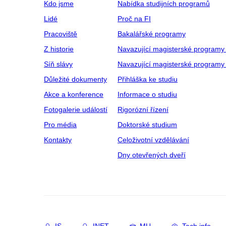
Kdo jsme
Nabídka studijních programů
Lidé
Proč na FI
Pracoviště
Bakalářské programy
Z historie
Navazující magisterské programy
Síň slávy
Navazující magisterské programy 
Důležité dokumenty
Přihláška ke studiu
Akce a konference
Informace o studiu
Fotogalerie událostí
Rigorózní řízení
Pro média
Doktorské studium
Kontakty
Celoživotní vzdělávání
Dny otevřených dveří