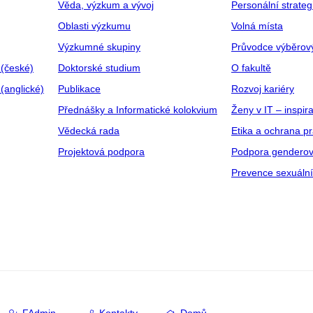
Věda, výzkum a vývoj
Personální strate
Oblasti výzkumu
Volná místa
Výzkumné skupiny
Průvodce výběrov
 (české)
Doktorské studium
O fakultě
(anglické)
Publikace
Rozvoj kariéry
Přednášky a Informatické kolokvium
Ženy v IT – inspira
Vědecká rada
Etika a ochrana p
Projektová podpora
Podpora genderov
Prevence sexuáln