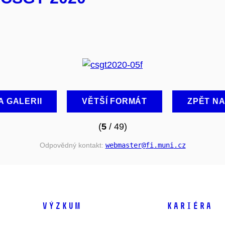
A GALERII
VĚTŠÍ FORMÁT
ZPĚT N
(
5
/ 49)
Odpovědný kontakt:
webmaster
@fi
.muni
.cz
VÝZKUM
KARIÉRA