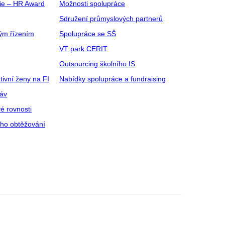
gie – HR Award
Možnosti spolupráce
Sdružení průmyslových partnerů
ým řízením
Spolupráce se SŠ
VT park CERIT
Outsourcing školního IS
tivní ženy na FI
Nabídky spolupráce a fundraising
ráv
é rovnosti
ího obtěžování