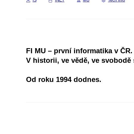
IS
INET
MU
Tech info
FI MU – první informatika v ČR.
V historii, ve vědě, ve svobodě 
Od roku 1994 dodnes.