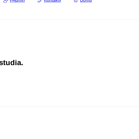
FAdmin
Kontakty
Domů
studia.