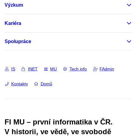
Výzkum
Kariéra
Spolupráce
IS
INET
MU
Tech info
FAdmin
Kontakty
Domů
FI MU – první informatika v ČR.
V historii, ve vědě, ve svobodě